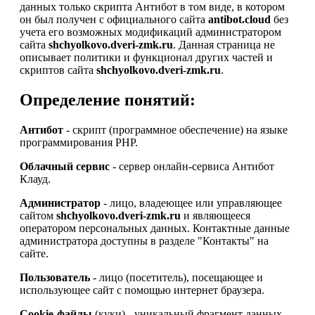
данных только скрипта Антибот в том виде, в котором
он был получен с официального сайта
antibot.cloud
без
учета его возможных модификаций администратором
сайта
shchyolkovo.dveri-zmk.ru
. Данная страница не
описывает политики и функционал других частей и
скриптов сайта
shchyolkovo.dveri-zmk.ru
.
Определение понятий:
Антибот
- скрипт (программное обеспечение) на языке
программирования PHP.
Облачный сервис
- сервер онлайн-сервиса Антибот
Клауд.
Администратор
- лицо, владеющее или управляющее
сайтом
shchyolkovo.dveri-zmk.ru
и являющееся
оператором персональных данных. Контактные данные
администратора доступны в разделе "Контакты" на
сайте.
Пользователь
- лицо (посетитель), посещающее и
использующее сайт с помощью интернет браузера.
Cookie-файлы
(куки) - уникальный фрагмент данных,